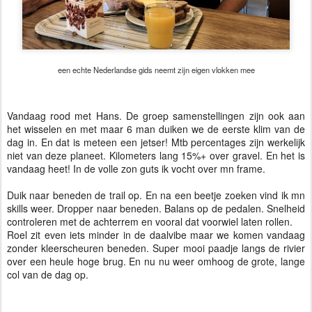
een echte Nederlandse gids neemt zijn eigen vlokken mee
Vandaag rood met Hans. De groep samenstellingen zijn ook aan
het wisselen en met maar 6 man duiken we de eerste klim van de
dag in. En dat is meteen een jetser! Mtb percentages zijn werkelijk
niet van deze planeet. Kilometers lang 15%+ over gravel. En het is
vandaag heet! In de volle zon guts ik vocht over mn frame.
Duik naar beneden de trail op. En na een beetje zoeken vind ik mn
skills weer. Dropper naar beneden. Balans op de pedalen. Snelheid
controleren met de achterrem en vooral dat voorwiel laten rollen.
Roel zit even iets minder in de daalvibe maar we komen vandaag
zonder kleerscheuren beneden. Super mooi paadje langs de rivier
over een heule hoge brug. En nu nu weer omhoog de grote, lange
col van de dag op.