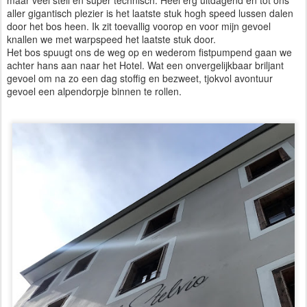
maar veel steil en super technisch. Heel erg uitdagend en tot ons
aller gigantisch plezier is het laatste stuk hogh speed lussen dalen
door het bos heen. Ik zit toevallig voorop en voor mijn gevoel
knallen we met warpspeed het laatste stuk door.
Het bos spuugt ons de weg op en wederom fistpumpend gaan we
achter hans aan naar het Hotel. Wat een onvergelijkbaar briljant
gevoel om na zo een dag stoffig en bezweet, tjokvol avontuur
gevoel een alpendorpje binnen te rollen.