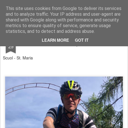
KNOERDBLOG
avonturen in wielerland
This site uses cookies from Google to deliver its services
and to analyze traffic. Your IP address and user-agent are
shared with Google along with performance and security
metrics to ensure quality of service, generate usage
statistics, and to detect and address abuse.
JUL
LEARN MORE
GOT IT
Transalp 2
29
Scuol - St. Maria