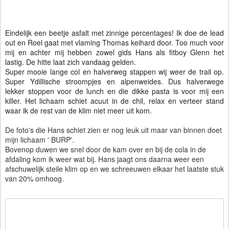
Eindelijk een beetje asfalt met zinnige percentages! Ik doe de lead
out en Roel gaat met vlaming Thomas keihard door. Too much voor
mij en achter mij hebben zowel gids Hans als fitboy Glenn het
lastig. De hitte laat zich vandaag gelden.
Super mooie lange col en halverweg stappen wij weer de trail op.
Super Ydillische stroompjes en alpenweides. Dus halverwege
lekker stoppen voor de lunch en die dikke pasta is voor mij een
killer. Het lichaam schiet acuut in de chil, relax en verteer stand
waar ik de rest van de klim niet meer uit kom.
De foto's die Hans schiet zien er nog leuk uit maar van binnen doet
mijn lichaam ' BURP'.
Bovenop duwen we snel door de kam over en bij de cola in de
afdaling kom ik weer wat bij. Hans jaagt ons daarna weer een
afschuwelijk steile klim op en we schreeuwen elkaar het laatste stuk
van 20% omhoog.